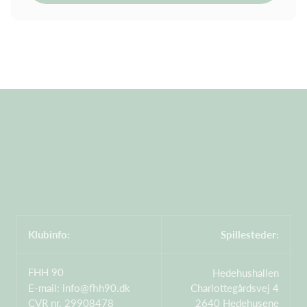
Klubinfo:
Spillesteder:
FHH 90
Hedehushallen
E-mail:
info@fhh90.dk
Charlottegårdsvej 4
CVR nr. 29908478
2640 Hedehusene