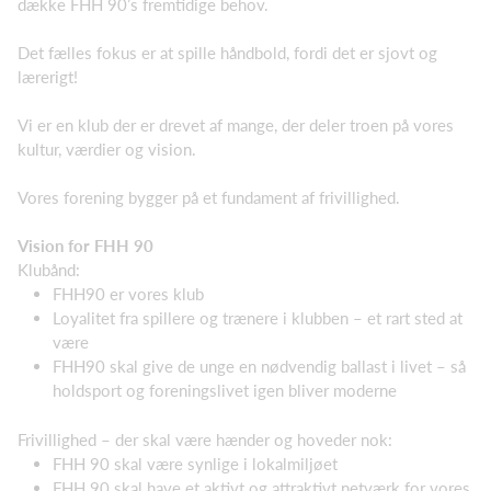
dække FHH 90’s fremtidige behov.
Det fælles fokus er at spille håndbold, fordi det er sjovt og
lærerigt!
Vi er en klub der er drevet af mange, der deler troen på vores
kultur, værdier og vision.
Vores forening bygger på et fundament af frivillighed.
Vision for FHH 90
Klubånd:
FHH90 er vores klub
Loyalitet fra spillere og trænere i klubben – et rart sted at
være
FHH90 skal give de unge en nødvendig ballast i livet – så
holdsport og foreningslivet igen bliver moderne
Frivillighed – der skal være hænder og hoveder nok:
FHH 90 skal være synlige i lokalmiljøet
FHH 90 skal have et aktivt og attraktivt netværk for vores