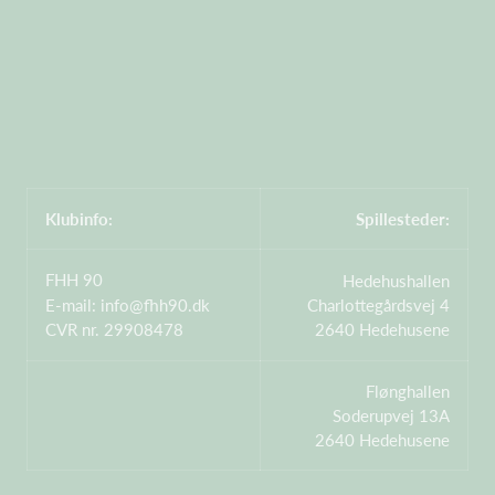
Klubinfo:
Spillesteder:
FHH 90
Hedehushallen
E-mail:
info@fhh90.dk
Charlottegårdsvej 4
CVR nr. 29908478
2640 Hedehusene
Flønghallen
Soderupvej 13A
2640 Hedehusene