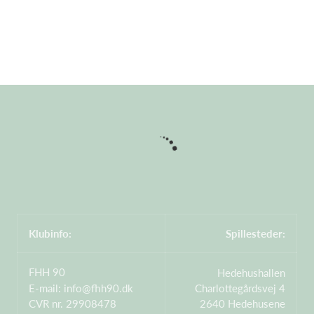
Klubinfo:
Spillesteder:
FHH 90
Hedehushallen
E-mail:
info@fhh90.dk
Charlottegårdsvej 4
CVR nr. 29908478
2640 Hedehusene