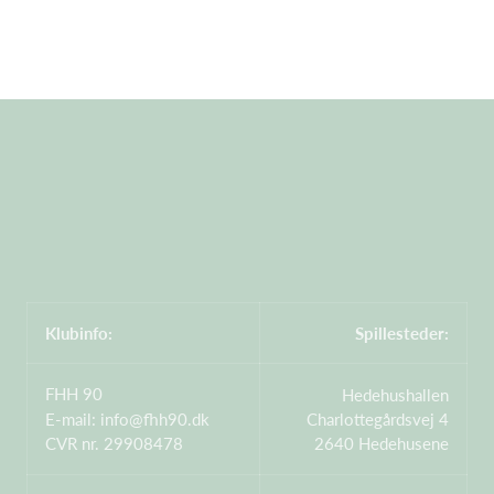
Klubinfo:
Spillesteder:
FHH 90
Hedehushallen
E-mail:
info@fhh90.dk
Charlottegårdsvej 4
CVR nr. 29908478
2640 Hedehusene