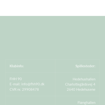
Klubinfo:
Spillesteder:
FHH 90
Hedehushallen
E-mail:
info@fhh90.dk
Charlottegårdsvej 4
CVR nr. 29908478
2640 Hedehusene
Flønghallen